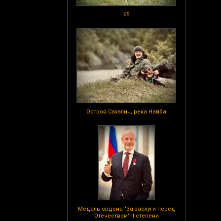
65
Остров Сахалин, река Найба
Медаль ордена "За заслуги перед
Отечеством" II степени