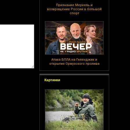
Признание Меркель и
возвращение России в большой
спорт
Атака БПЛА на Геленджик и
открытие Ормузского пролива
Картинки