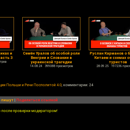
иках и
Семён Уралов об особой роли
Руслан Карманов о б
часть 3
Венгрии и Словакии в
Китаем и схемах 
тров
украинской трагедии
туристов
14.08.24 399088 просмотров
28.09.25 197236 прос
ции Польши и Речи Посполитой 4.0
, комментарии: 24
 пишут
|
Поделиться ссылкой
о после проверки модератором!