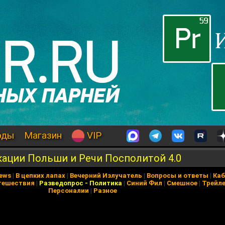
оды
Магазин
VIP
кации Польши и Речи Посполитой 4.0
News
|
В цепких лапах
|
Вечерний Излучатель
|
Вопросы и ответы
|
Каб
тешествия
|
Разведопрос
-
Политика
|
Синий Фил
|
Смешное
|
Трейл
Персоналии
|
Разное