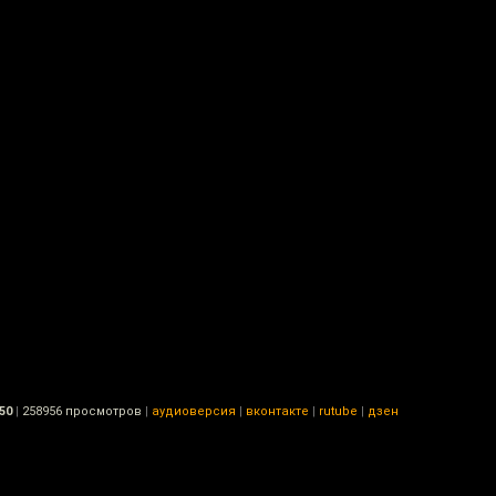
50
|
258956 просмотров
|
аудиоверсия
|
вконтакте
|
rutube
|
дзен