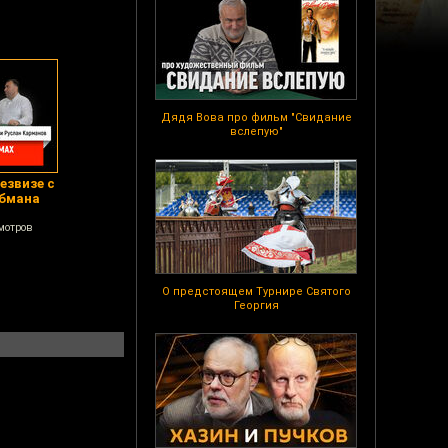
Дядя Вова про фильм "Свидание
вслепую"
езвизе с
обмана
мотров
О предстоящем Турнире Святого
Георгия