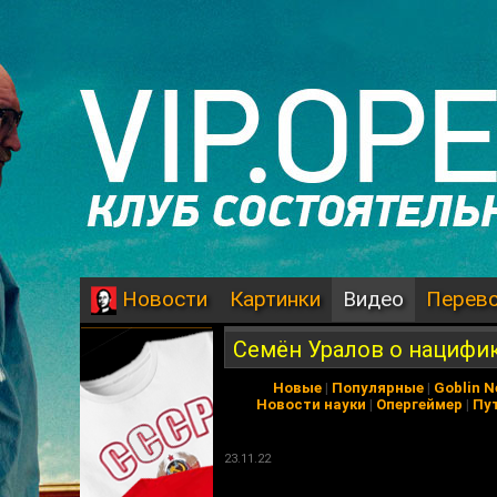
Картинки
Видео
Перев
Новости
Семён Уралов о нацифи
Новые
|
Популярные
|
Goblin 
Новости науки
|
Опергеймер
|
Пу
23.11.22