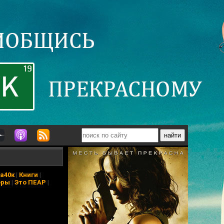
а40к
|
Книги
|
еры
|
Это ПЕАР
|