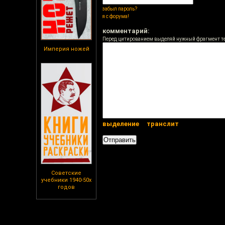
забыл пароль?
я с форума!
комментарий:
Перед цитированием выделяй нужный фрагмент т
Империя ножей
выделение
транслит
Советские
учебники 1940-50х
годов