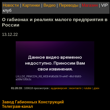
Новости
|
Картинки
|
Видео
|
Переводы
|
Магазин
|
VIP
клуб
О габионах и реалиях малого предприятия в
России
13.12.22
01:20:33
|
100618 просмотров
|
аудиоверсия
|
вконтакте
|
rutube
|
дзен
Завод Габионных Конструкций
Телеграм-канал