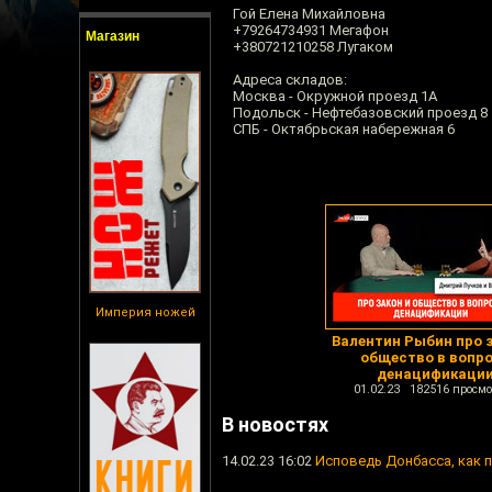
Гой Елена Михайловна
+79264734931 Мегафон
Магазин
+380721210258 Лугаком
Адреса складов:
Москва - Окружной проезд 1А
Подольск - Нефтебазовский проезд 8
СПБ - Октябрьская набережная 6
Империя ножей
Валентин Рыбин про з
общество в вопр
денацификаци
01.02.23 182516 просмо
В новостях
14.02.23 16:02
Исповедь Донбасса, как 