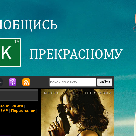
а40к
|
Книги
|
ПЕАР
|
Персоналии
|