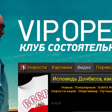
Картинки
Видео
Перев
Новости
Исповедь Донбасса, ка
Новые
|
Популярные
|
Goblin 
Новости науки
|
Опергеймер
|
Путеш
14.02.23