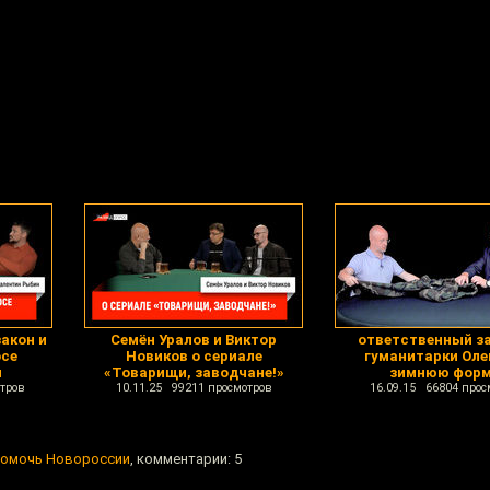
акон и
Семён Уралов и Виктор
ответственный за
осе
Новиков о сериале
гуманитарки Оле
и
«Товарищи, заводчане!»
зимнюю фор
тров
10.11.25 99211 просмотров
16.09.15 66804 прос
помочь Новороссии
, комментарии: 5