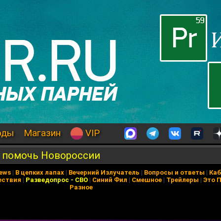
оды
Магазин
VIP
к помочь Новороссии
News
|
В цепких лапах
|
Вечерний Излучатель
|
Вопросы и ответы
|
Каб
ествия
|
Разведопрос
-
СВО
|
Синий Фил
|
Смешное
|
Трейлеры
|
Это 
Разное