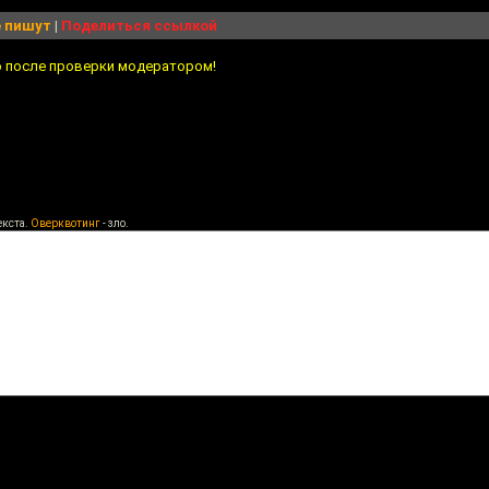
 пишут
|
Поделиться ссылкой
о после проверки модератором!
екста.
Оверквотинг
- зло.