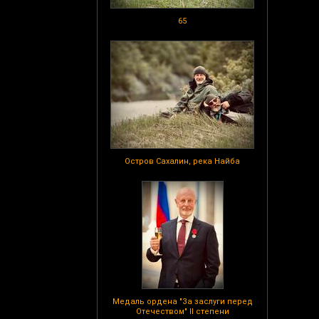
65
Остров Сахалин, река Найба
Медаль ордена "За заслуги перед
Отечеством" II степени