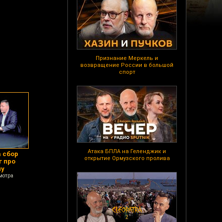
Признание Меркель и
возвращение России в большой
спорт
Атака БПЛА на Геленджик и
 сбор
открытие Ормузского пролива
г про
му
мотра