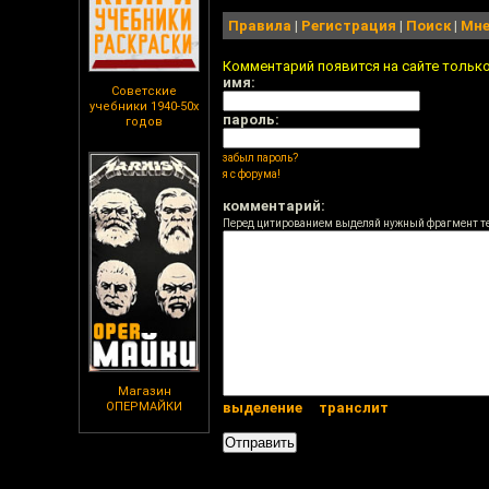
Правила
|
Регистрация
|
Поиск
|
Мне
Комментарий появится на сайте тольк
имя:
Советские
учебники 1940-50х
пароль:
годов
забыл пароль?
я с форума!
комментарий:
Перед цитированием выделяй нужный фрагмент т
Магазин
ОПЕРМАЙКИ
выделение
транслит