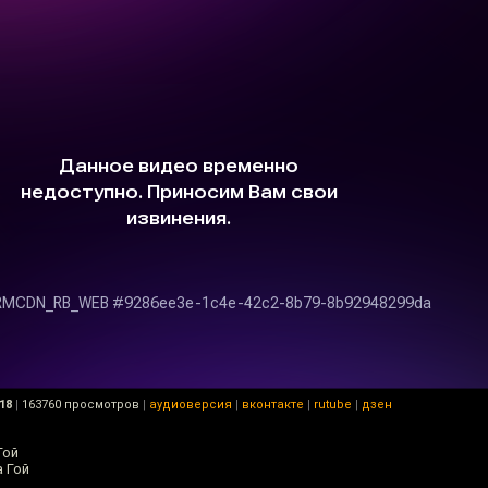
18
|
163760 просмотров
|
аудиоверсия
|
вконтакте
|
rutube
|
дзен
Гой
а Гой