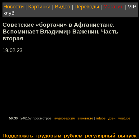
Новости
|
Картинки
|
Видео
|
Переводы
|
Магазин
|
VIP
клуб
Советские «бортачи» в Афганистане.
Вспоминает Владимир Важенин. Часть
вторая
19.02.23
59:30
|
246157 просмотров
|
аудиоверсия
|
вконтакте
|
rutube
|
дзен
|
youtube
Поддержать трудовым рублём регулярный выпуск