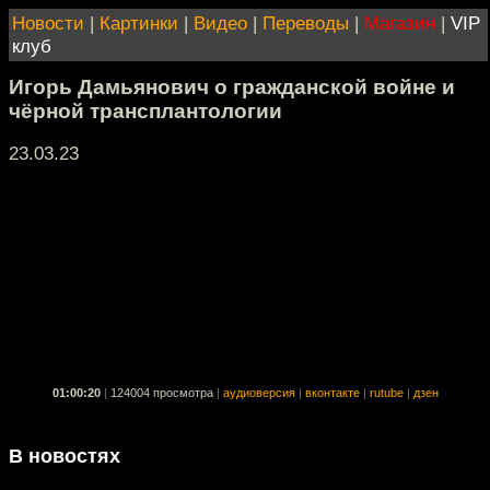
Новости
|
Картинки
|
Видео
|
Переводы
|
Магазин
|
VIP
клуб
Игорь Дамьянович о гражданской войне и
чёрной трансплантологии
23.03.23
01:00:20
|
124004 просмотра
|
аудиоверсия
|
вконтакте
|
rutube
|
дзен
В новостях