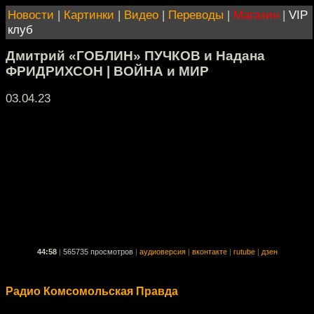
Новости
|
Картинки
|
Видео
|
Переводы
|
Магазин
|
VIP
клуб
Дмитрий «ГОБЛИН» ПУЧКОВ и Надана
ФРИДРИХСОН | ВОЙНА и МИР
03.04.23
44:58
|
565735 просмотров
|
аудиоверсия
|
вконтакте
|
rutube
|
дзен
Радио Комсомольская Правда