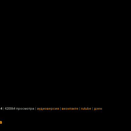
14
|
420064 просмотра
|
аудиоверсия
|
вконтакте
|
rutube
|
дзен
а