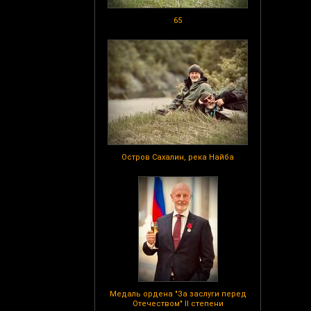
65
Остров Сахалин, река Найба
Медаль ордена "За заслуги перед
Отечеством" II степени