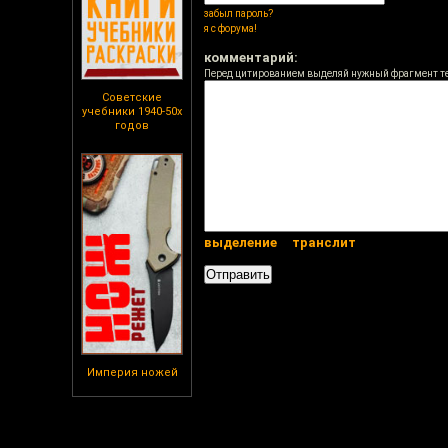
забыл пароль?
я с форума!
комментарий:
Перед цитированием выделяй нужный фрагмент т
Советские
учебники 1940-50х
годов
выделение
транслит
Империя ножей