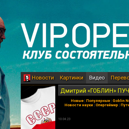
Картинки
Видео
Перев
Новости
Дмитрий «ГОБЛИН» ПУЧ
Новые
|
Популярные
|
Goblin 
Новости науки
|
Опергеймер
|
Пут
10.04.23