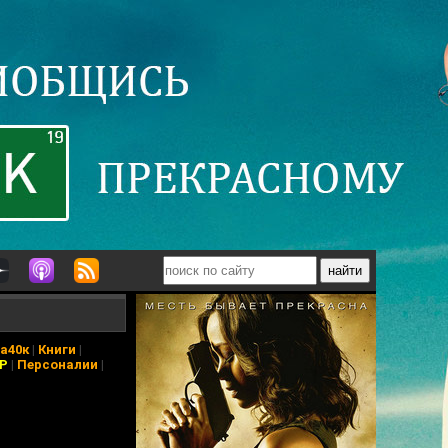
а40к
|
Книги
|
АР
|
Персоналии
|