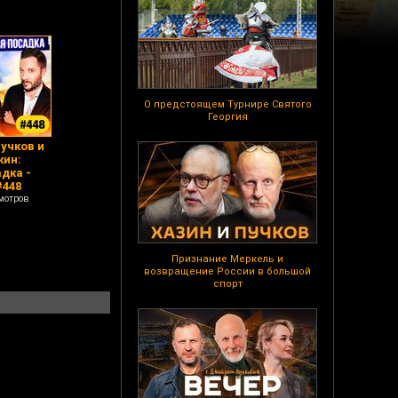
О предстоящем Турнире Святого
Георгия
учков и
кин:
дка -
#448
мотров
Признание Меркель и
возвращение России в большой
спорт