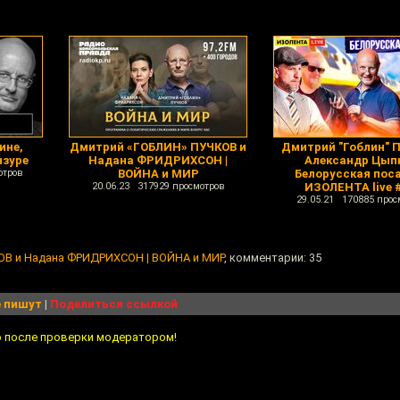
ине,
Дмитрий «ГОБЛИН» ПУЧКОВ и
Дмитрий "Гоблин" П
нзуре
Надана ФРИДРИХСОН |
Александр Цып
отров
ВОЙНА и МИР
Белорусская поса
20.06.23 317929 просмотров
ИЗОЛЕНТА live 
29.05.21 170885 прос
В и Надана ФРИДРИХСОН | ВОЙНА и МИР
, комментарии: 35
 пишут
|
Поделиться ссылкой
о после проверки модератором!