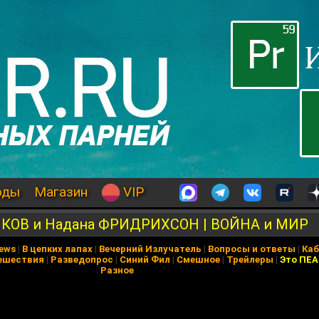
оды
Магазин
VIP
КОВ и Надана ФРИДРИХСОН | ВОЙНА и МИР
News
|
В цепких лапах
|
Вечерний Излучатель
|
Вопросы и ответы
|
Каб
ешествия
|
Разведопрос
|
Синий Фил
|
Смешное
|
Трейлеры
|
Это ПЕ
Разное