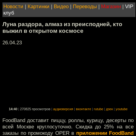
Новости
|
Картинки
|
Видео
|
Переводы
|
Магазин
|
VIP
клуб
Луна раздора, алмаз из преисподней, кто
выжил в открытом космосе
26.04.23
14:40
|
270825 просмотров
|
аудиоверсия
|
вконтакте
|
rutube
|
дзен
|
youtube
FoodBand доставит пиццу, роллы, курицу, десерты по
всей Москве круглосуточно. Скидка до 25% на все
заказы по промокоду OPER в
приложении FoodBand