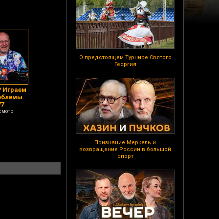
О предстоящем Турнире Святого
Георгия
? Играем
роблемы
77
смотр
Признание Меркель и
возвращение России в большой
спорт