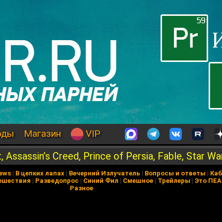
оды
Магазин
VIP
ssassin’s Creed, Prince of Persia, Fable, Star Wa
News
|
В цепких лапах
|
Вечерний Излучатель
|
Вопросы и ответы
|
Каб
ешествия
|
Разведопрос
|
Синий Фил
|
Смешное
|
Трейлеры
|
Это ПЕ
Разное