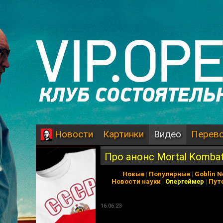
Картинки
Видео
Перев
Новости
Про анонс Mortal Kombat, A
Новые
|
Популярные
|
Goblin 
Новости науки
|
Опергеймер
|
Пут
16.06.23