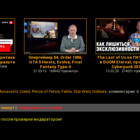
критика
Опергеймер 54: Order 1886,
The Last of Us на ПК
еральта
GTA 5 Heists, Evolve, Final
в DOOM Eternal, п
тров
Fantasy Type-0
Cyberpunk 20
21.03.15 168442 просмотра
13.02.20 214021 про
sassin’s Creed, Prince of Persia, Fable, Star Wars Outlaws
, комментарии: 6
 пишут
|
Поделиться ссылкой
о после проверки модератором!