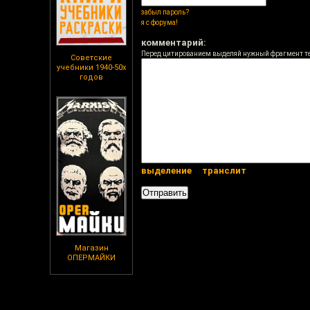
забыл пароль?
я с форума!
комментарий:
Перед цитированием выделяй нужный фрагмент т
Советские
учебники 1940-50х
годов
выделение
транслит
Магазин
ОПЕРМАЙКИ