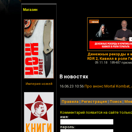
Магазин
Денежные рекорды и 
RDR 2, Кавилл в роли Г
09.11.18 189487 просмо
В новостях
Империя ножей
16.06.23 10:56
Про анонс Mortal Kombat, As
Правила
|
Регистрация
|
Поиск
|
Мне
Комментарий появится на сайте тольк
имя:
пароль: