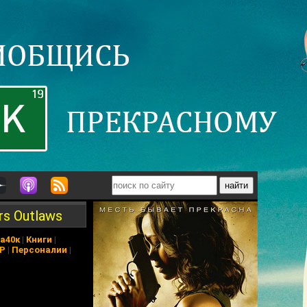
rs Outlaws
а40к
|
Книги
|
АР
|
Персоналии
|