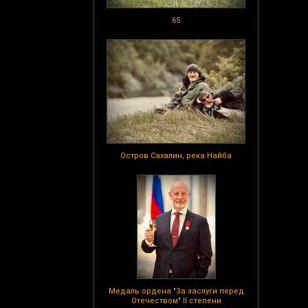
65
Остров Сахалин, река Найба
Медаль ордена "За заслуги перед
Отечеством" II степени