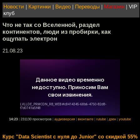
Новости
|
Картинки
|
Видео
|
Переводы
|
Магазин
|
VIP
клуб
Что не так со Вселенной, раздел
континентов, люди из пробирки, как
ощупать электрон
21.08.23
14:23
|
231130 просмотров
|
аудиоверсия
|
вконтакте
|
rutube
|
дзен
|
youtube
Курс "Data Scientist с нуля до Junior" со скидкой 55%