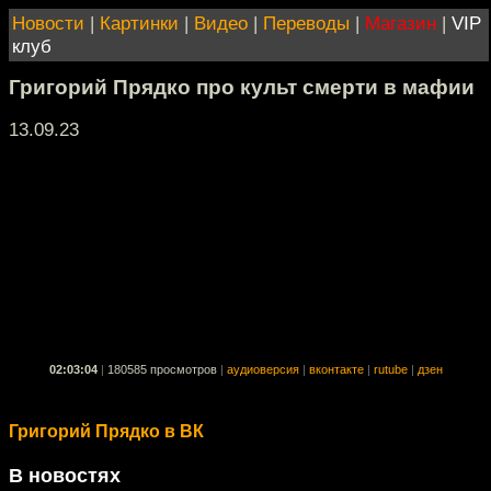
Новости
|
Картинки
|
Видео
|
Переводы
|
Магазин
|
VIP
клуб
Григорий Прядко про культ смерти в мафии
13.09.23
02:03:04
|
180585 просмотров
|
аудиоверсия
|
вконтакте
|
rutube
|
дзен
Григорий Прядко в ВК
В новостях