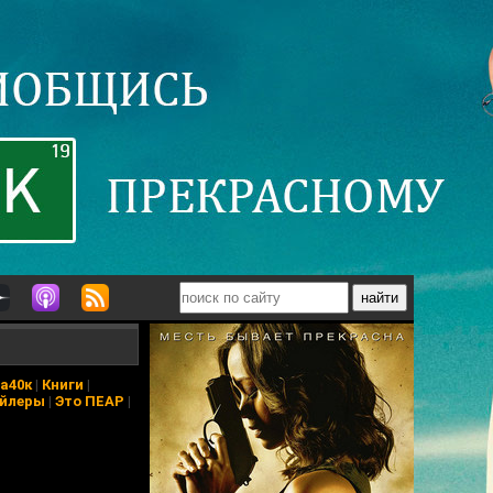
а40к
|
Книги
|
йлеры
|
Это ПЕАР
|