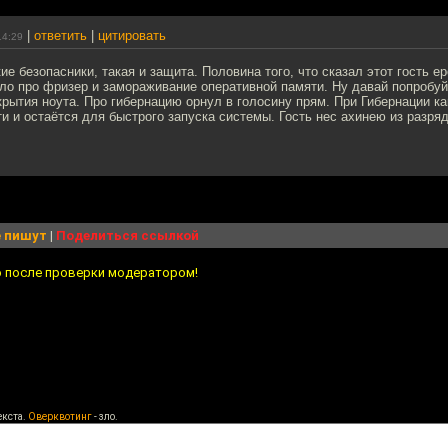
|
ответить
|
цитировать
14:29
ие безопасники, такая и защита. Половина того, что сказал этот гость е
ло про фризер и замораживание оперативной памяти. Ну давай попробуй
крытия ноута. Про гибернацию орнул в голосину прям. При Гибернации ка
и и остаётся для быстрого запуска системы. Гость нес ахинею из разря
 пишут
|
Поделиться ссылкой
о после проверки модератором!
екста.
Оверквотинг
- зло.