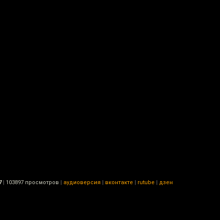
7
|
103897 просмотров
|
аудиоверсия
|
вконтакте
|
rutube
|
дзен