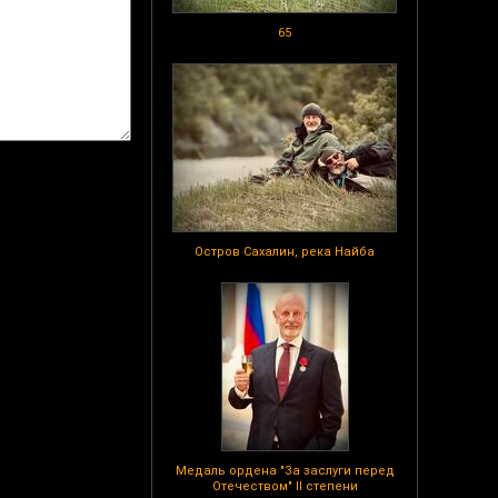
65
Остров Сахалин, река Найба
Медаль ордена "За заслуги перед
Отечеством" II степени