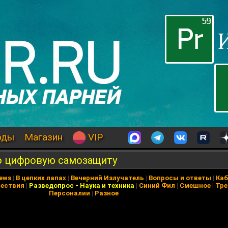
оды
Магазин
VIP
о цифровую самозащиту
News
|
В цепких лапах
|
Вечерний Излучатель
|
Вопросы и ответы
|
Каб
ествия
|
Разведопрос
-
Наука и техника
|
Синий Фил
|
Смешное
|
Тре
Персоналии
|
Разное