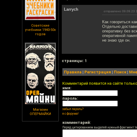
Larrych
отправлено 09.09.23 
Как говориться как
Советские
Отдельно достави
учебники 1940-50х
оперативку без вс
годов
оперативной памят
не знаю где он.
cтраницы: 1
Правила
|
Регистрация
|
Поиск
|
Мне
Комментарий появится на сайте тольк
имя:
пароль:
забыл пароль?
Магазин
ОПЕРМАЙКИ
я с форума!
комментарий:
Перед цитированием выделяй нужный фрагмент т