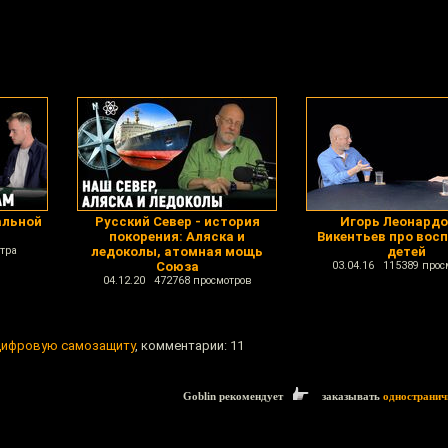
альной
Русский Cевер - история
Игорь Леонард
покорения: Аляска и
Викентьев про вос
тра
ледоколы, атомная мощь
детей
Союза
03.04.16 115389 прос
04.12.20 472768 просмотров
цифровую самозащиту
, комментарии: 11
Goblin рекомендует
заказывать
одностранич