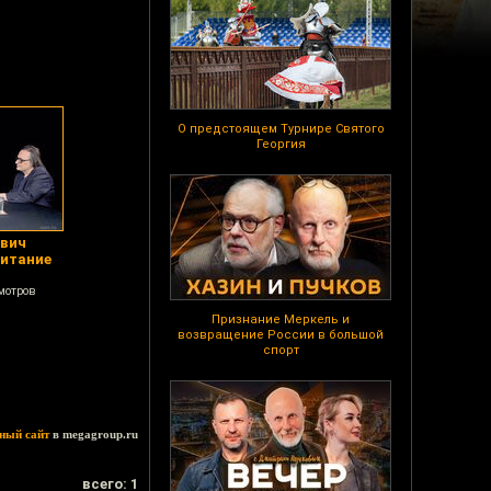
О предстоящем Турнире Святого
Георгия
ович
питание
мотров
Признание Меркель и
возвращение России в большой
спорт
ный сайт
в megagroup.ru
всего: 1