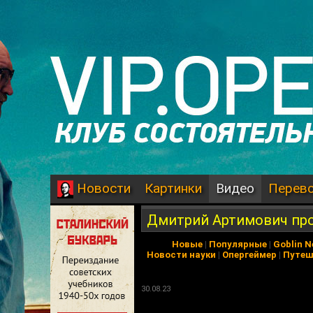
Картинки
Видео
Перев
Новости
Дмитрий Артимович пр
Новые
|
Популярные
|
Goblin 
Новости науки
|
Опергеймер
|
Путеш
30.08.23