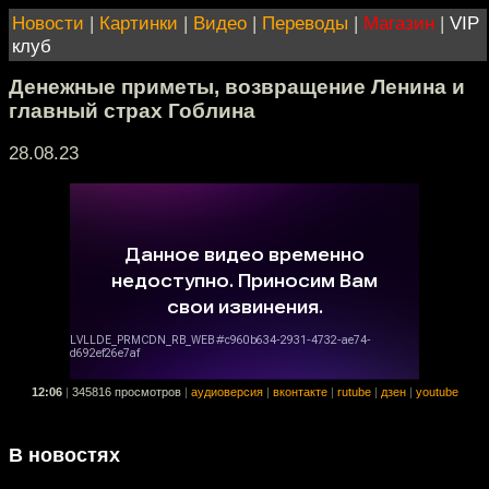
Новости
|
Картинки
|
Видео
|
Переводы
|
Магазин
|
VIP
клуб
Денежные приметы, возвращение Ленина и
главный страх Гоблина
28.08.23
12:06
|
345816 просмотров
|
аудиоверсия
|
вконтакте
|
rutube
|
дзен
|
youtube
В новостях