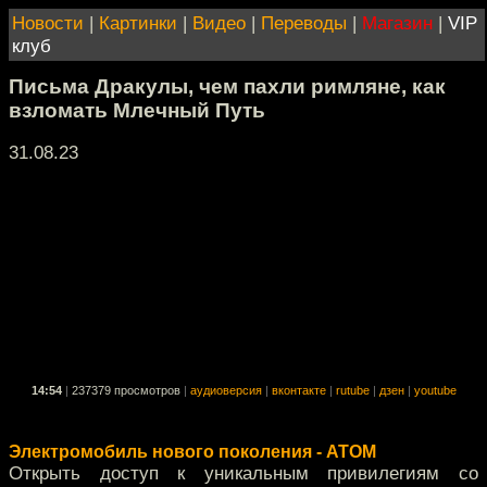
Новости
|
Картинки
|
Видео
|
Переводы
|
Магазин
|
VIP
клуб
Письма Дракулы, чем пахли римляне, как
взломать Млечный Путь
31.08.23
14:54
|
237379 просмотров
|
аудиоверсия
|
вконтакте
|
rutube
|
дзен
|
youtube
Электромобиль нового поколения - АТОМ
Открыть доступ к уникальным привилегиям со