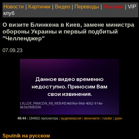
Новости
|
Картинки
|
Видео
|
Переводы
|
Магазин
|
VIP
клуб
О визите Блинкена в Киев, замене министра
обороны Украины и первый подбитый
"Челленджер"
07.09.23
48:44
|
184662 просмотра
|
аудиоверсия
|
вконтакте
|
rutube
|
дзен
Sputnik на русском