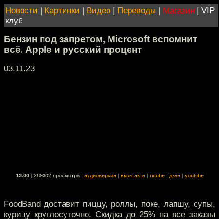
Новости
|
Картинки
|
Видео
|
Переводы
|
Магазин
|
VIP
клуб
Бензин под запретом, Microsoft вспомнит
всё, Apple и русский процент
03.11.23
13:00
|
289302 просмотра
|
аудиоверсия
|
вконтакте
|
rutube
|
дзен
|
youtube
FoodBand доставит пиццу, роллы, поке, лапшу, супы,
курицу круглосуточно. Скидка до 25% на все заказы