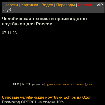
Новости
|
Картинки
|
Видео
|
Переводы
|
Магазин
|
VIP
клуб
Челябинская техника и производство
ноутбуков для России
07.11.23
24:11
|
141674 просмотра
|
аудиоверсия
|
вконтакте
|
rutube
|
дзен
Суровые челябинские ноутбуки Echips на Ozon
Промокод OPER01 на скидку 10%