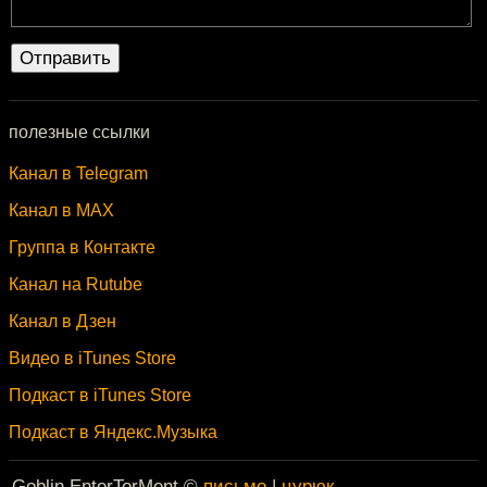
полезные ссылки
Канал в Telegram
Канал в MAX
Группа в Контакте
Канал на Rutube
Канал в Дзен
Видео в iTunes Store
Подкаст в iTunes Store
Подкаст в Яндекс.Музыка
Goblin EnterTorMent ©
письмо
|
цурюк