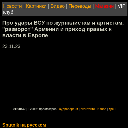
Новости
|
Картинки
|
Видео
|
Переводы
|
Магазин
|
VIP
клуб
Про удары ВСУ по журналистам и артистам,
"разворот" Армении и приход правых к
власти в Европе
23.11.23
01:00:32
|
179898 просмотров
|
аудиоверсия
|
вконтакте
|
rutube
|
дзен
Sputnik на русском