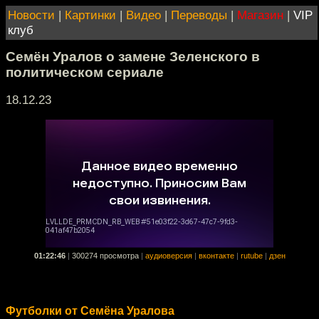
Новости
|
Картинки
|
Видео
|
Переводы
|
Магазин
|
VIP
клуб
Семён Уралов о замене Зеленского в
политическом сериале
18.12.23
01:22:46
|
300274 просмотра
|
аудиоверсия
|
вконтакте
|
rutube
|
дзен
Футболки от Семёна Уралова