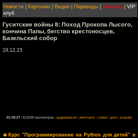
Новости
|
Картинки
|
Видео
|
Переводы
|
Магазин
|
VIP
клуб
Гуситские войны 8: Поход Прокопа Лысого,
кончина Папы, бегство крестоносцев,
Базельский собор
19.12.23
01:39:27
|
623038 просмотров
|
аудиоверсия
|
вконтакте
|
rutube
|
дзен
|
youtube
🔥Курс "Программирование на Python для детей" в