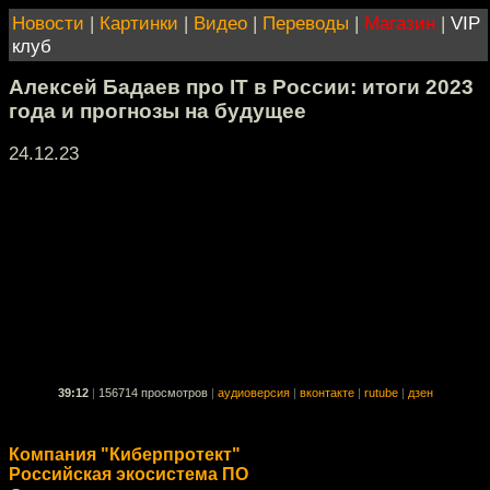
Новости
|
Картинки
|
Видео
|
Переводы
|
Магазин
|
VIP
клуб
Алексей Бадаев про IT в России: итоги 2023
года и прогнозы на будущее
24.12.23
39:12
|
156714 просмотров
|
аудиоверсия
|
вконтакте
|
rutube
|
дзен
Компания "Киберпротект"
Российская экосистема ПО