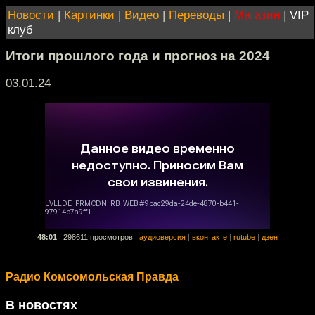
Новости
|
Картинки
|
Видео
|
Переводы
|
Магазин
|
VIP
клуб
Итоги прошлого года и прогноз на 2024
03.01.24
48:01
|
298611 просмотров
|
аудиоверсия
|
вконтакте
|
rutube
|
дзен
Радио Комсомольская Правда
В новостях