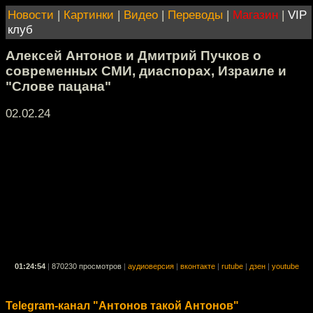
Новости
|
Картинки
|
Видео
|
Переводы
|
Магазин
|
VIP
клуб
Алексей Антонов и Дмитрий Пучков о
современных СМИ, диаспорах, Израиле и
"Слове пацана"
02.02.24
01:24:54
|
870230 просмотров
|
аудиоверсия
|
вконтакте
|
rutube
|
дзен
|
youtube
Telegram-канал "Антонов такой Антонов"