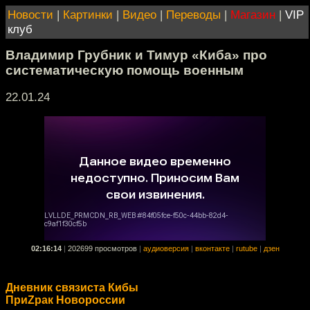
Новости
|
Картинки
|
Видео
|
Переводы
|
Магазин
|
VIP
клуб
Владимир Грубник и Тимур «Киба» про
систематическую помощь военным
22.01.24
02:16:14
|
202699 просмотров
|
аудиоверсия
|
вконтакте
|
rutube
|
дзен
Дневник связиста Кибы
ПриZрак Новороссии