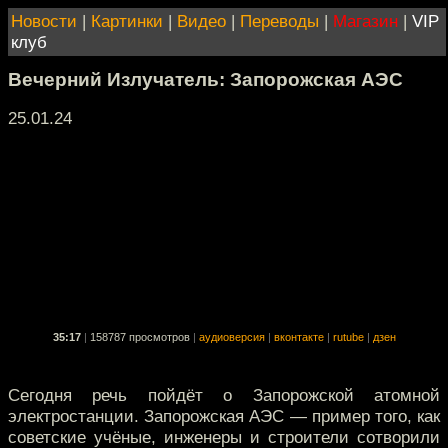
Новости
|
Картинки
|
Видео
|
Переводы
|
Магазин
|
VIP
клуб
Вечерний Излучатель: Запорожская АЭС
25.01.24
35:17
|
158787 просмотров
|
аудиоверсия
|
вконтакте
|
rutube
|
дзен
Сегодня речь пойдёт о Запорожской атомной
электростанции. Запорожская АЭС — пример того, как
советские учёные, инженеры и строители сотворили