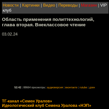
Новости
|
Картинки
|
Видео
|
Переводы
|
Магазин
|
VIP
клуб
Область применения политтехнологий,
глава вторая. Внеклассовое чтение
03.02.24
52:42
|
88664 просмотра
|
аудиоверсия
|
вконтакте
|
rutube
|
дзен
ТГ-канал «Семен Уралов»
Идеологический клуб Семена Уралова «НЭП»