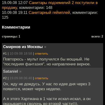
19.09.08 12:07
Санитары подземелий 2 поступили в
продажу
, комментарии: 148
10.09.08 19:11
Санитарный геймплей
, комментарии:
125
Комментарии
cтраницы: 1
всего: 2
Смирнов из Москвы
»
#1 |
10.09.08 18:58
|
ответить
Повторюсь - мульт получился бы мощный. Не
"последняя фантазия", но направление верное.
Sataniel
»
#2 |
19.09.08 06:40
|
ответить
Ох, жду не дождусь. У нас по идее дня через 3
появится, может через неделю.
А я этого Хартмана в 1 части искал-искал, а он
оказывается сволочь во второй части))).