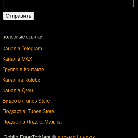
полезные ссылки
Канал в Telegram
Канал в MAX
Группа в Контакте
Канал на Rutube
Канал в Дзен
Видео в iTunes Store
Подкаст в iTunes Store
Подкаст в Яндекс.Музыка
Goblin EnterTorMent ©
письмо
|
цурюк