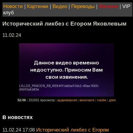
Новости
|
Картинки
|
Видео
|
Переводы
|
Магазин
|
VIP
клуб
Исторический ликбез с Егором Яковлевым
11.02.24
52:06
|
151031 просмотр
|
аудиоверсия
|
вконтакте
|
rutube
|
дзен
В новостях
11.02.24 17:08
Исторический ликбез с Егором