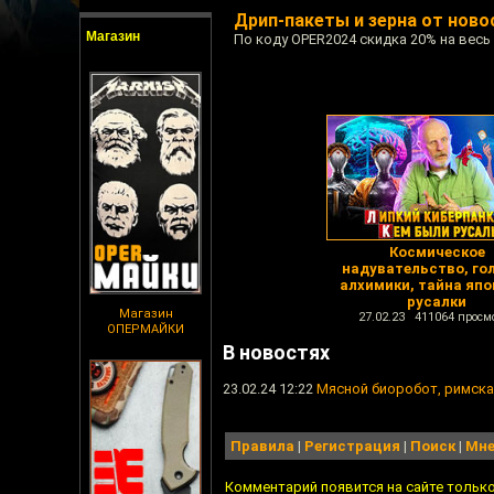
Дрип-пакеты и зерна от нов
Магазин
По коду OPER2024 скидка 20% на весь
Космическое
надувательство, го
алхимики, тайна япо
русалки
Магазин
27.02.23 411064 просм
ОПЕРМАЙКИ
В новостях
23.02.24 12:22
Мясной биоробот, римска
Правила
|
Регистрация
|
Поиск
|
Мне
Комментарий появится на сайте тольк