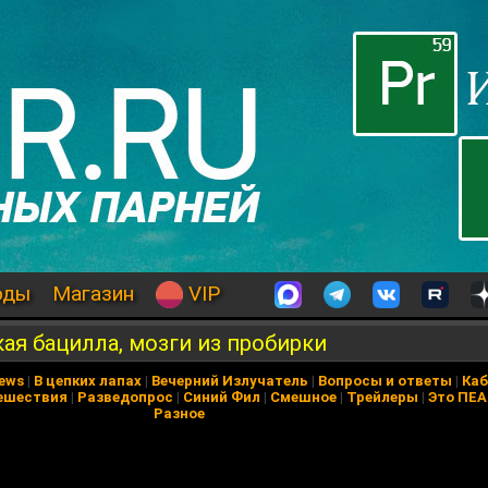
оды
Магазин
VIP
ая бацилла, мозги из пробирки
News
|
В цепких лапах
|
Вечерний Излучатель
|
Вопросы и ответы
|
Каб
ешествия
|
Разведопрос
|
Синий Фил
|
Смешное
|
Трейлеры
|
Это ПЕ
Разное