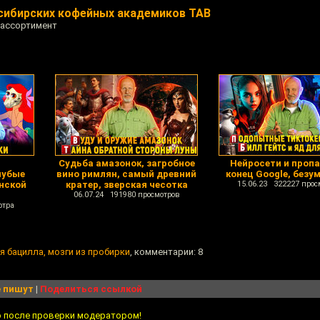
осибирских кофейных академиков TAB
 ассортимент
Судьба амазонок, загробное
Нейросети и пропа
лубые
вино римлян, самый древний
конец Google, безум
нской
кратер, зверская чесотка
15.06.23 322227 прос
06.07.24 191980 просмотров
отра
я бацилла, мозги из пробирки
, комментарии: 8
 пишут
|
Поделиться ссылкой
о после проверки модератором!