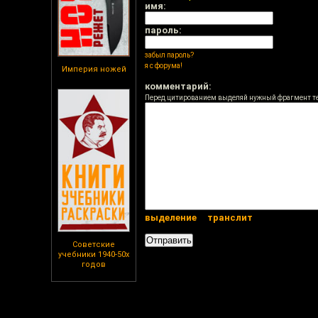
имя:
пароль:
забыл пароль?
я с форума!
Империя ножей
комментарий:
Перед цитированием выделяй нужный фрагмент т
выделение
транслит
Советские
учебники 1940-50х
годов