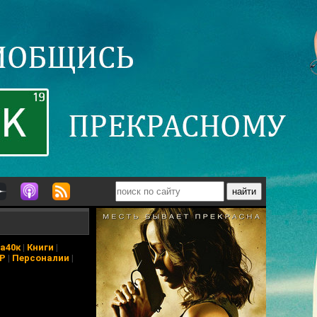
а40к
|
Книги
|
АР
|
Персоналии
|