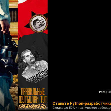
19:24
|
20
Станьте Python-разработчико
Скидка до 57% и техническое собесе