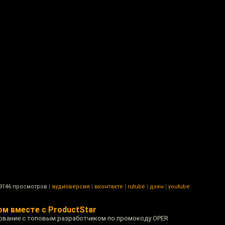
9146 просмотров
|
аудиоверсия
|
вконтакте
|
rutube
|
дзен
|
youtube
м вместе с ProductStar
дование с топовым разработчиком по промокоду OPER