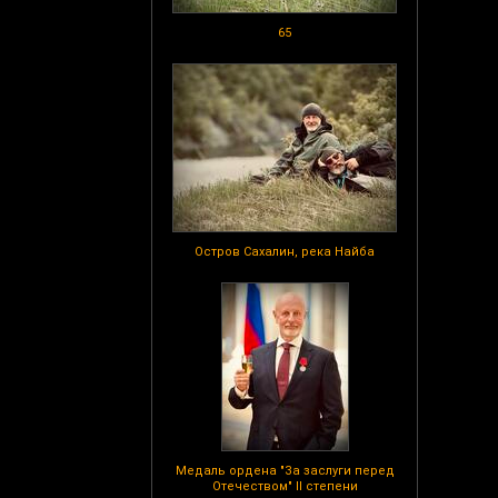
65
Остров Сахалин, река Найба
Медаль ордена "За заслуги перед
Отечеством" II степени