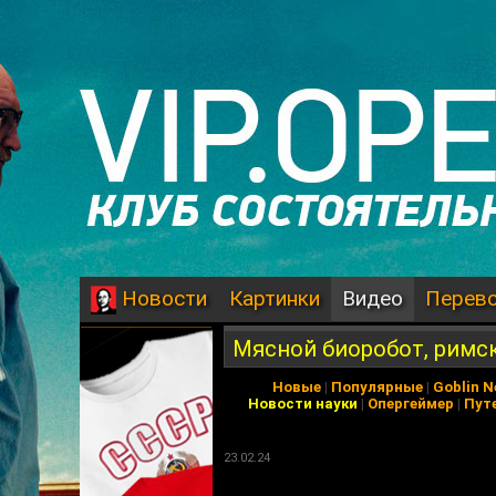
Картинки
Видео
Перев
Новости
Мясной биоробот, римск
Новые
|
Популярные
|
Goblin 
Новости науки
|
Опергеймер
|
Пут
23.02.24