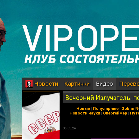
Картинки
Видео
Перев
Новости
Вечерний Излучатель: 
Новые
|
Популярные
|
Goblin 
Новости науки
|
Опергеймер
|
Пут
05.03.24