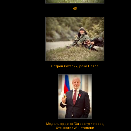
65
Остров Сахалин, река Найба
Медаль ордена "За заслуги перед
Отечеством" II степени