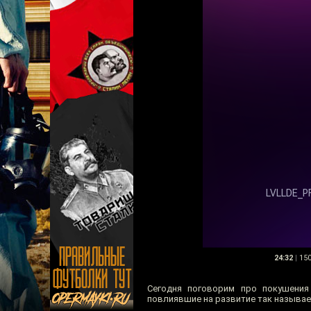
24:32
|
15
Сегодня поговорим про покушения
повлиявшие на развитие так называ