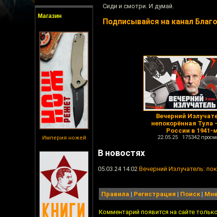
Сиди и смотри. И думай.
Магазин
Подписывайся на канал Благ
Вечерний Излучате
непокорённая Тула 
России в 1941-
22.05.25 175342 просм
Империя ножей
В новостях
05.03.24 14:02
Вечерний Излучатель: по
Правила
|
Регистрация
|
Поиск
|
Мне
Комментарий появится на сайте тольк