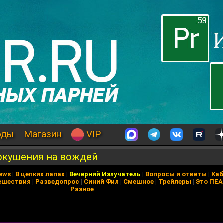
оды
Магазин
VIP
покушения на вождей
News
|
В цепких лапах
|
Вечерний Излучатель
|
Вопросы и ответы
|
Каб
ешествия
|
Разведопрос
|
Синий Фил
|
Смешное
|
Трейлеры
|
Это ПЕ
Разное