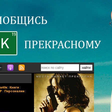
а40к
|
Книги
|
АР
|
Персоналии
|