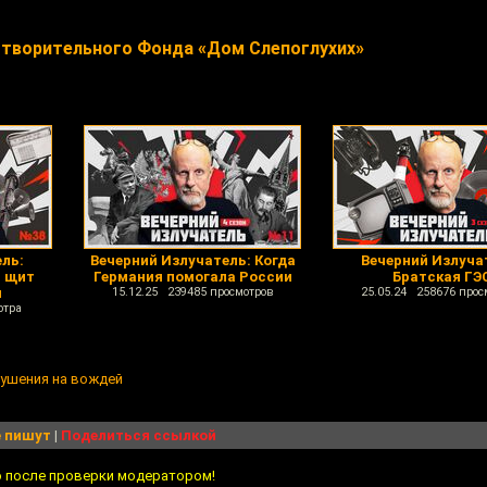
отворительного Фонда «Дом Слепоглухих»
ль:
Вечерний Излучатель: Когда
Вечерний Излуча
- щит
Германия помогала России
Братская ГЭ
м
15.12.25 239485 просмотров
25.05.24 258676 прос
отра
кушения на вождей
 пишут
|
Поделиться ссылкой
о после проверки модератором!