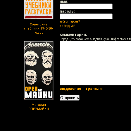
имя:
пароль:
забыл пароль?
Советские
я с форума!
учебники 1940-50х
годов
комментарий:
Перед цитированием выделяй нужный фрагмент т
выделение
транслит
Магазин
ОПЕРМАЙКИ