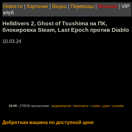
Новости
|
Картинки
|
Видео
|
Переводы
|
Магазин
|
VIP
клуб
Helldivers 2, Ghost of Tsushima на ПК,
блокировка Steam, Last Epoch против Diablo
10.03.24
19:09
|
279525 просмотров
|
аудиоверсия
|
вконтакте
|
rutube
|
дзен
|
youtube
Добротная машина по доступной цене