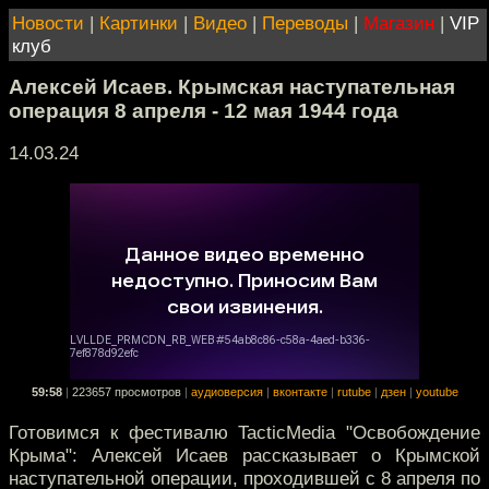
Новости
|
Картинки
|
Видео
|
Переводы
|
Магазин
|
VIP
клуб
Алексей Исаев. Крымская наступательная
операция 8 апреля - 12 мая 1944 года
14.03.24
59:58
|
223657 просмотров
|
аудиоверсия
|
вконтакте
|
rutube
|
дзен
|
youtube
Готовимся к фестивалю TacticMedia "Освобождение
Крыма": Алексей Исаев рассказывает о Крымской
наступательной операции, проходившей с 8 апреля по