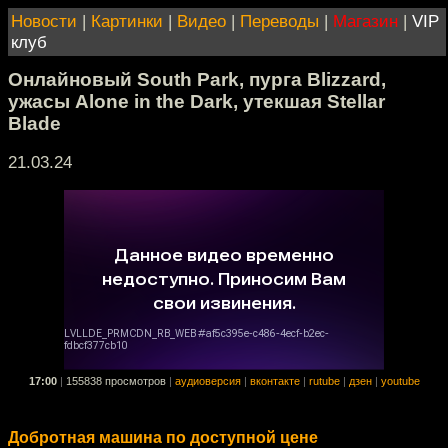
Новости
|
Картинки
|
Видео
|
Переводы
|
Магазин
|
VIP
клуб
Онлайновый South Park, пурга Blizzard,
ужасы Alone in the Dark, утекшая Stellar
Blade
21.03.24
17:00
|
155838 просмотров
|
аудиоверсия
|
вконтакте
|
rutube
|
дзен
|
youtube
Добротная машина по доступной цене