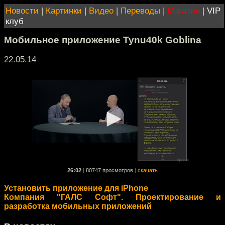
Новости
|
Картинки
|
Видео
|
Переводы
|
Магазин
|
VIP
клуб
Мобильное приложение Tynu40k Goblina
22.05.14
26:02
|
80747 просмотров
|
скачать
Установить приложение для iPhone
Компания "ГАЛС Софт". Проектирование и
разработка мобильных приложений