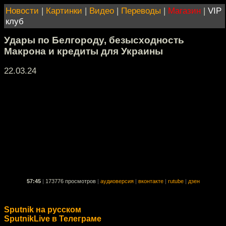
Новости
|
Картинки
|
Видео
|
Переводы
|
Магазин
|
VIP
клуб
Удары по Белгороду, безысходность
Макрона и кредиты для Украины
22.03.24
57:45
|
173776 просмотров
|
аудиоверсия
|
вконтакте
|
rutube
|
дзен
Sputnik на русском
SputnikLive в Телеграме