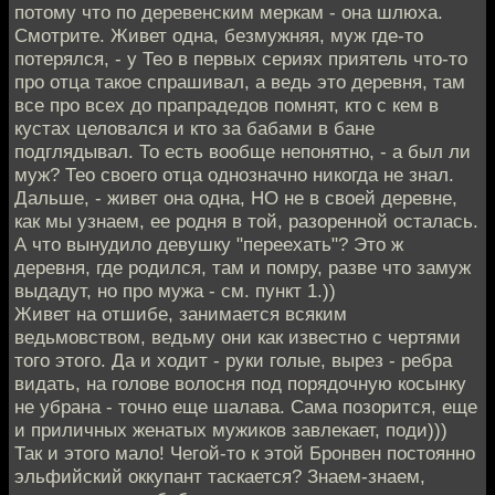
потому что по деревенским меркам - она шлюха.
Смотрите. Живет одна, безмужняя, муж где-то
потерялся, - у Тео в первых сериях приятель что-то
про отца такое спрашивал, а ведь это деревня, там
все про всех до прапрадедов помнят, кто с кем в
кустах целовался и кто за бабами в бане
подглядывал. То есть вообще непонятно, - а был ли
муж? Тео своего отца однозначно никогда не знал.
Дальше, - живет она одна, НО не в своей деревне,
как мы узнаем, ее родня в той, разоренной осталась.
А что вынудило девушку "переехать"? Это ж
деревня, где родился, там и помру, разве что замуж
выдадут, но про мужа - см. пункт 1.))
Живет на отшибе, занимается всяким
ведьмовством, ведьму они как известно с чертями
того этого. Да и ходит - руки голые, вырез - ребра
видать, на голове волосня под порядочную косынку
не убрана - точно еще шалава. Сама позорится, еще
и приличных женатых мужиков завлекает, поди)))
Так и этого мало! Чегой-то к этой Бронвен постоянно
эльфийский оккупант таскается? Знаем-знаем,