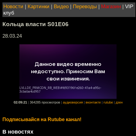
Новости
|
Картинки
|
Видео
|
Переводы
|
Магазин
|
VIP
клуб
Кольца власти S01E06
28.03.24
02:09:21
|
364285 просмотров
|
аудиоверсия
|
вконтакте
|
rutube
|
дзен
Подписывайся на Rutube канал!
В новостях