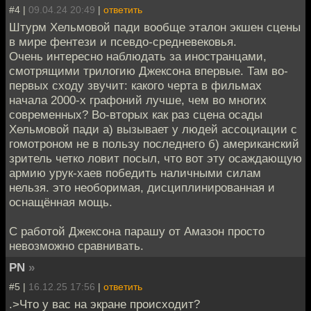
#4 |
09.04.24 20:49
|
ответить
Штурм Хельмовой пади вообще эталон экшен сцены
в мире фентези и псевдо-средневековья.
Очень интересно наблюдать за иностранцами,
смотрящими трилогию Джексона впервые. Там во-
первых сходу звучит: какого черта в фильмах
начала 2000-х графоний лучше, чем во многих
современных? Во-вторых как раз сцена осады
Хельмовой пади а) вызывает у людей ассоциации с
гомотроном не в пользу последнего б) американский
зритель четко ловит посыл, что вот эту осаждающую
армию урук-хаев победить наличными силам
нельзя. это необоримая, дисциплинированная и
оснащённая мощь.
С работой Джексона парашу от Амазон просто
невозможно сравнивать.
PN
»
#5 |
16.12.25 17:56
|
ответить
.>Что у вас на экране происходит?