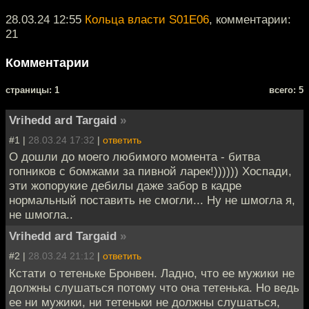
28.03.24 12:55
Кольца власти S01E06
, комментарии:
21
Комментарии
cтраницы: 1
всего: 5
Vrihedd ard Targaid
»
#1 |
28.03.24 17:32
|
ответить
О дошли до моего любимого момента - битва
гопников с бомжами за пивной ларек!)))))) Хоспади,
эти жопорукие дебилы даже забор в кадре
нормальный поставить не смогли... Ну не шмогла я,
не шмогла..
Vrihedd ard Targaid
»
#2 |
28.03.24 21:12
|
ответить
Кстати о тетеньке Бронвен. Ладно, что ее мужики не
должны слушаться потому что она тетенька. Но ведь
ее ни мужики, ни тетеньки не должны слушаться,