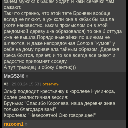
зачем мужики к бабам ходят, и каки семечки там
сажают.
Так что странно, что этой тете Бронвен вообще
вслед не плюют, а уж коли она в кабак бы зашла
(хотя неизвестно, каким промыслом он в этой
рандомной деревушке образовался) то она б оттуда
уже не вышла.Порядочные жiнки по шинкам не
шляются, и даже непорядочная Солоха "кумов" у
себя на дому привечала тайным образом. Деревня
греха боится, прячет, и то все всегда все знают и
радостно припомнят соседу.
А тут трындец и сбоку бантик)))
MaG5246
»
#3 |
29.03.24 15:53
|
ответить
Эльф подводит крестьянку к королеве Нуминора,
более реалистичная версия:
Брунька: "Спасибо Королева, наша деревня жива
только благодаря вам!"
Королева: "Невероятно! Оно говорящее!"
razoom1
»