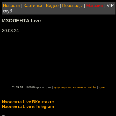
Новости
|
Картинки
|
Видео
|
Переводы
|
Магазин
|
VIP
клуб
ИЗОЛЕНТА Live
30.03.24
01:35:59
|
198970 просмотров
|
аудиоверсия
|
вконтакте
|
rutube
|
дзен
Изолента Live ВКонтакте
Изолента Live в Telegram