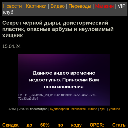
Новости
|
Картинки
|
Видео
|
Переводы
|
Магазин
|
VIP
клуб
Секрет чёрной дыры, доисторический
пластик, опасные арбузы и неуловимый
хищник
15.04.24
17:53
|
238710 просмотров
|
аудиоверсия
|
вконтакте
|
rutube
|
дзен
|
youtube
Скидка до 60% по коду OPER: Стать