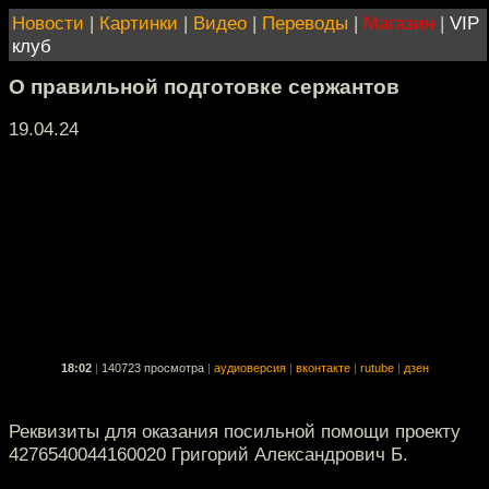
Новости
|
Картинки
|
Видео
|
Переводы
|
Магазин
|
VIP
клуб
О правильной подготовке сержантов
19.04.24
18:02
|
140723 просмотра
|
аудиоверсия
|
вконтакте
|
rutube
|
дзен
Реквизиты для оказания посильной помощи проекту
4276540044160020 Григорий Александрович Б.