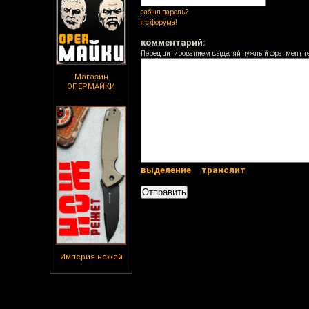
забыл пароль?
я с форума!
комментарий:
Перед цитированием выделяй нужный фрагмент т
Магазин
ОПЕРМАЙКИ
выделение
транслит
Империя ножей