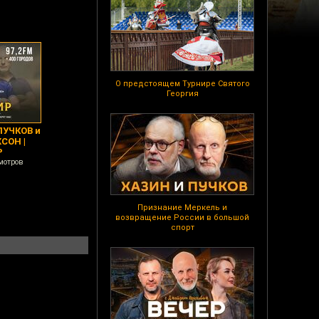
О предстоящем Турнире Святого
Георгия
ПУЧКОВ и
СОН |
Р
мотров
Признание Меркель и
возвращение России в большой
спорт