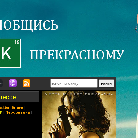
Одессе
а40к
|
Книги
|
АР
|
Персоналии
|