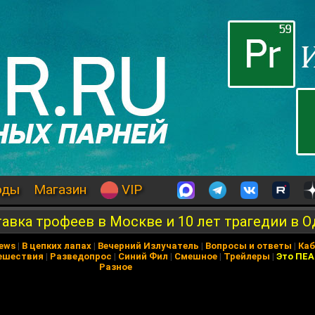
оды
Магазин
VIP
тавка трофеев в Москве и 10 лет трагедии в 
News
|
В цепких лапах
|
Вечерний Излучатель
|
Вопросы и ответы
|
Каб
ешествия
|
Разведопрос
|
Синий Фил
|
Смешное
|
Трейлеры
|
Это ПЕ
Разное