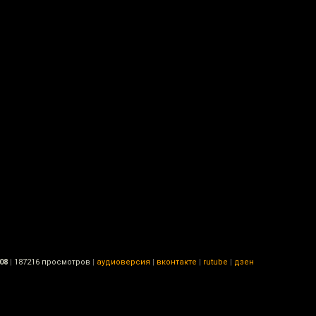
08
|
187216 просмотров
|
аудиоверсия
|
вконтакте
|
rutube
|
дзен