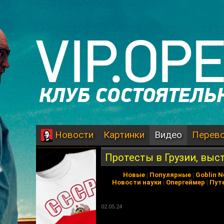
Картинки
Видео
Перев
Новости
Протесты в Грузии, выс
Новые
|
Популярные
|
Goblin 
Новости науки
|
Опергеймер
|
Пут
02.05.24