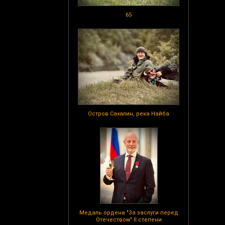
65
Остров Сахалин, река Найба
Медаль ордена "За заслуги перед
Отечеством" II степени