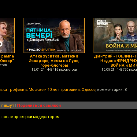
 Трампа
Атака хуситов, мятеж в
Дмитрий «ГОБЛИН» 
"Оскар"
Эквадоре, мемы на Луне,
Надана ФРИДРИХ
тров
горе-блогеры
ВОЙНА и МИ
12.01.24 449416 просмотров
10.05.21 149760 прос
вка трофеев в Москве и 10 лет трагедии в Одессе
, комментарии: 8
 пишут
|
Поделиться ссылкой
о после проверки модератором!