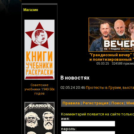
Магазин
"Грандиозный вечер"
и политизированный 
05.03.25 324588 просмо
В новостях
Советские
02.05.24 20:46
Протесты в Грузии, выста
учебники 1940-50х
годов
Правила
|
Регистрация
|
Поиск
|
Мне
Комментарий появится на сайте тольк
имя:
пароль: