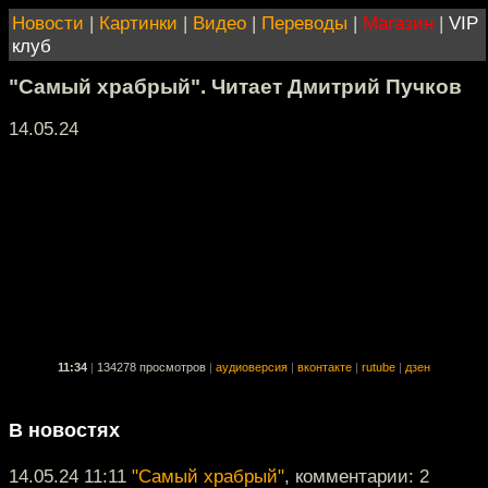
Новости
|
Картинки
|
Видео
|
Переводы
|
Магазин
|
VIP
клуб
"Самый храбрый". Читает Дмитрий Пучков
14.05.24
11:34
|
134278 просмотров
|
аудиоверсия
|
вконтакте
|
rutube
|
дзен
В новостях
14.05.24 11:11
"Самый храбрый"
, комментарии: 2