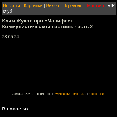
Новости
|
Картинки
|
Видео
|
Переводы
|
Магазин
|
VIP
клуб
Клим Жуков про «Манифест
Коммунистической партии», часть 2
23.05.24
01:39:11
|
226107 просмотров
|
аудиоверсия
|
вконтакте
|
rutube
|
дзен
В новостях