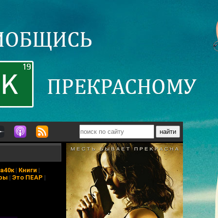
а40к
|
Книги
|
ры
|
Это ПЕАР
|