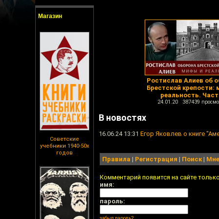
Магазин
Ростислав Алиев об о
Брестской крепости: 
реальность. Част
24.01.20 387439 просмо
В новостях
16.06.24 13:31
Егор Яковлев о книге "Ам
Советские
учебники 1940-50х
годов
Правила
|
Регистрация
|
Поиск
|
Мне
Комментарий появится на сайте тольк
имя:
пароль:
забыл пароль?