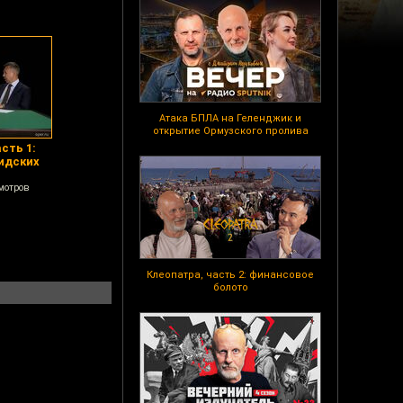
Атака БПЛА на Геленджик и
открытие Ормузского пролива
сть 1:
идских
мотров
Клеопатра, часть 2: финансовое
болото