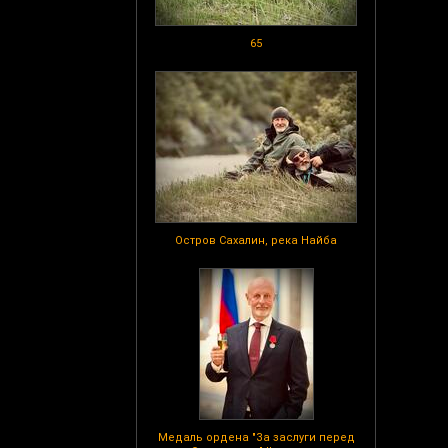
65
Остров Сахалин, река Найба
Медаль ордена "За заслуги перед