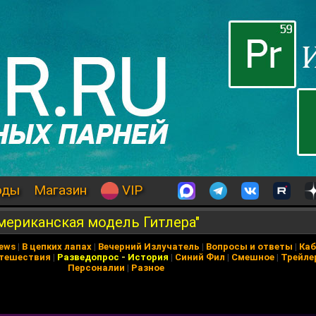
оды
Магазин
VIP
Американская модель Гитлера"
News
|
В цепких лапах
|
Вечерний Излучатель
|
Вопросы и ответы
|
Каб
тешествия
|
Разведопрос
-
История
|
Синий Фил
|
Смешное
|
Трейле
Персоналии
|
Разное