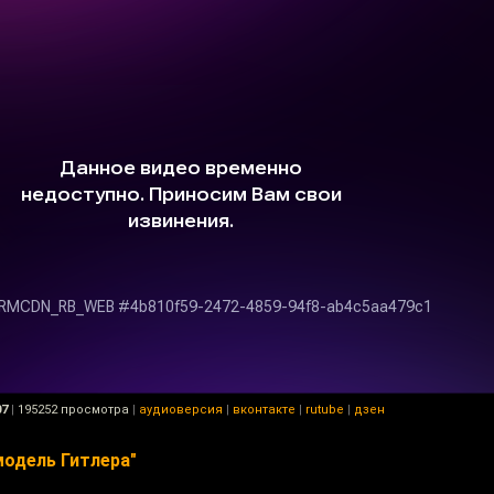
07
|
195252 просмотра
|
аудиоверсия
|
вконтакте
|
rutube
|
дзен
модель Гитлера"