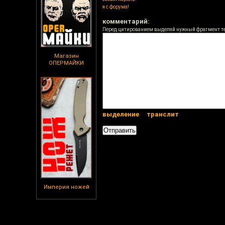
я с форума!
комментарий:
Перед цитированием выделяй нужный фрагмент т
Магазин
ОПЕРМАЙКИ
выделение
транслит
Империя ножей