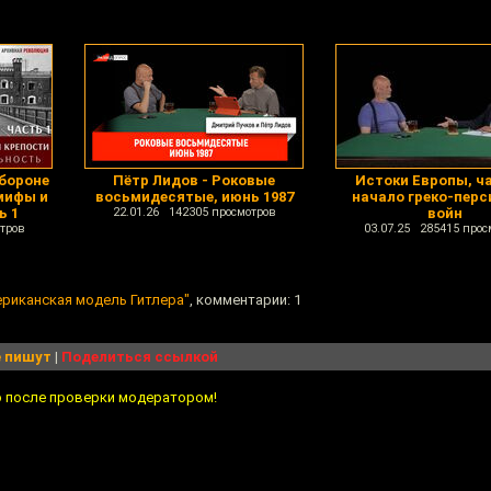
бороне
Пётр Лидов - Роковые
Истоки Европы, ча
мифы и
восьмидесятые, июнь 1987
начало греко-перс
ь 1
22.01.26 142305 просмотров
войн
тров
03.07.25 285415 прос
ериканская модель Гитлера"
, комментарии: 1
 пишут
|
Поделиться ссылкой
о после проверки модератором!