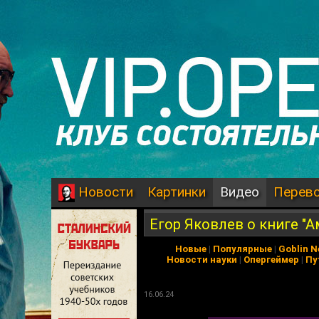
Картинки
Видео
Перев
Новости
Егор Яковлев о книге "
Новые
|
Популярные
|
Goblin 
Новости науки
|
Опергеймер
|
Пу
16.06.24