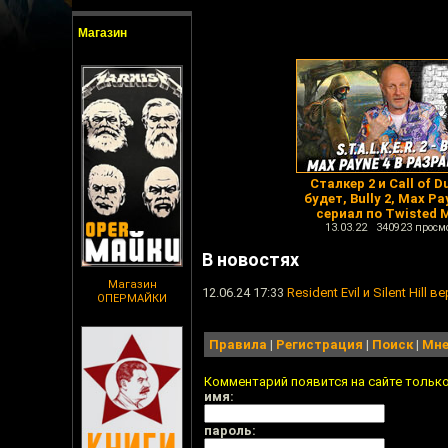
Магазин
Сталкер 2 и Call of D
будет, Bully 2, Max Pa
сериал по Twisted 
13.03.22 340923 просм
В новостях
Магазин
12.06.24 17:33
Resident Evil и Silent Hill
ОПЕРМАЙКИ
Правила
|
Регистрация
|
Поиск
|
Мне
Комментарий появится на сайте тольк
имя:
пароль: