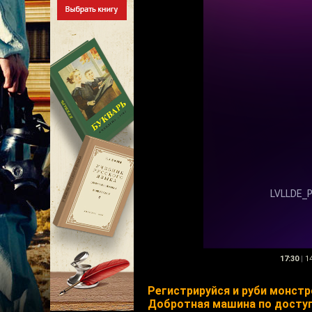
17:30
|
14
Регистрируйся и руби монстр
Добротная машина по доступ