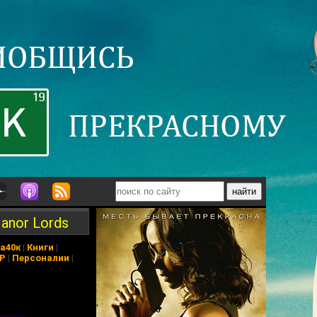
Manor Lords
а40к
|
Книги
|
АР
|
Персоналии
|