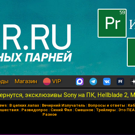
оды
Магазин
VIP
ll вернутся, эксклюзивы Sony на ПК, Hellblade 2, 
News
|
В цепких лапах
|
Вечерний Излучатель
|
Вопросы и ответы
|
Каб
ешествия
|
Разведопрос
|
Синий Фил
|
Смешное
|
Трейлеры
|
Это ПЕ
Разное