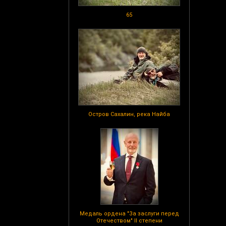
65
Остров Сахалин, река Найба
Медаль ордена "За заслуги перед
Отечеством" II степени