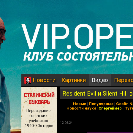
Картинки
Видео
Перев
Новости
Resident Evil и Silent Hi
Новые
|
Популярные
|
Goblin 
Новости науки
|
Опергеймер
|
Пут
12.06.24