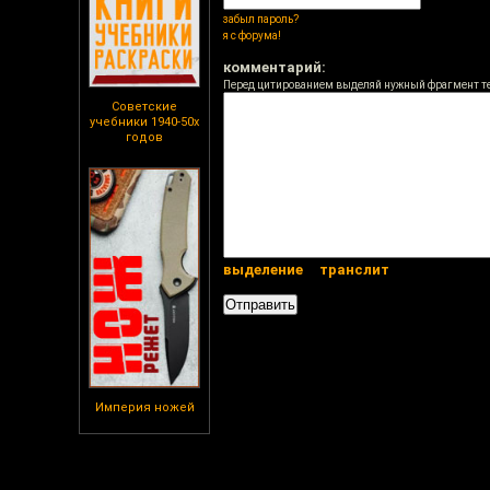
забыл пароль?
я с форума!
комментарий:
Перед цитированием выделяй нужный фрагмент т
Советские
учебники 1940-50х
годов
выделение
транслит
Империя ножей