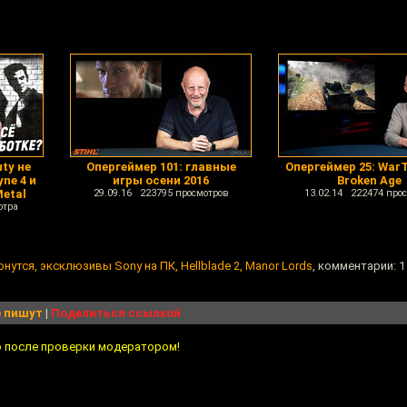
uty не
Опергеймер 101: главные
Опергеймер 25: War
yne 4 и
игры осени 2016
Broken Age
Metal
29.09.16 223795 просмотров
13.02.14 222474 про
отра
 вернутся, эксклюзивы Sony на ПК, Hellblade 2, Manor Lords
, комментарии: 1
 пишут
|
Поделиться ссылкой
о после проверки модератором!