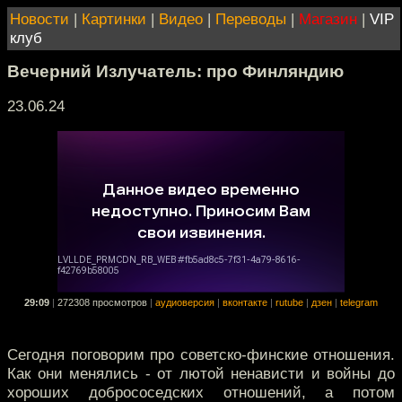
Новости
|
Картинки
|
Видео
|
Переводы
|
Магазин
|
VIP
клуб
Вечерний Излучатель: про Финляндию
23.06.24
29:09
|
272308 просмотров
|
аудиоверсия
|
вконтакте
|
rutube
|
дзен
|
telegram
Сегодня поговорим про советско-финские отношения.
Как они менялись - от лютой ненависти и войны до
хороших добрососедских отношений, а потом