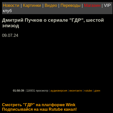
Новости
|
Картинки
|
Видео
|
Переводы
|
Магазин
|
VIP
клуб
Дмитрий Пучков о сериале "ГДР", шестой
эпизод
09.07.24
01:50:39
|
116931 просмотр
|
аудиоверсия
|
вконтакте
|
rutube
|
дзен
Смотреть "ГДР" на платформе Wink
Подписывайся на наш Rutube канал!