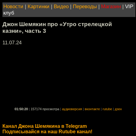
Новости
|
Картинки
|
Видео
|
Переводы
|
Магазин
|
VIP
клуб
Джон Шемякин про «Утро стрелецкой
казни», часть 3
11.07.24
01:50:20
|
157174 просмотра
|
аудиоверсия
|
вконтакте
|
rutube
|
дзен
Канал Джона Шемякина в Telegram
Подписывайся на наш Rutube канал!