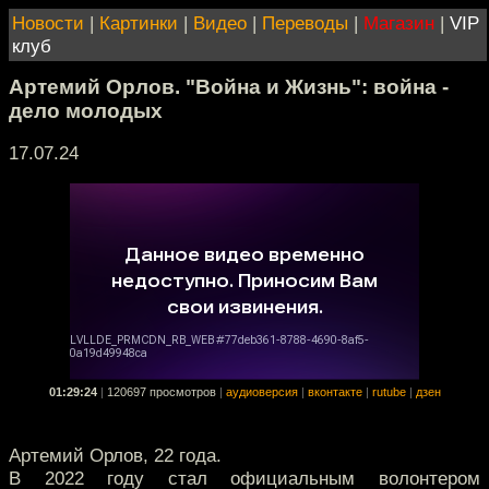
Новости
|
Картинки
|
Видео
|
Переводы
|
Магазин
|
VIP
клуб
Артемий Орлов. "Война и Жизнь": война -
дело молодых
17.07.24
01:29:24
|
120697 просмотров
|
аудиоверсия
|
вконтакте
|
rutube
|
дзен
Артемий Орлов, 22 года.
В 2022 году стал официальным волонтером