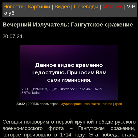
Новости
|
Картинки
|
Видео
|
Переводы
|
Магазин
|
VIP
клуб
Вечерний Излучатель: Гангутское сражение
20.07.24
23:32
|
220536 просмотров
|
аудиоверсия
|
вконтакте
|
rutube
|
дзен
Сегодня поговорим о первой крупной победе русского
военно-морского флота – Гангутском сражении,
которое произошло в 1714 году. Эта победа стала